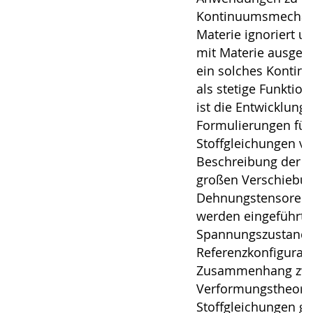
Kontinuumsmechanik
Materie ignoriert un
mit Materie ausgef
ein solches Kontin
als stetige Funkti
ist die Entwicklun
Formulierungen für
Stoffgleichungen vo
Beschreibung der V
großen Verschiebu
Dehnungstensoren 
werden eingeführt
Spannungszustand i
Referenzkonfigurati
Zusammenhang zwi
Verformungstheorie
Stoffgleichungen g