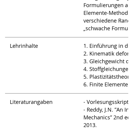
Formulierungen auf 
Elemente-Methode 
verschiedene Rand
„schwache Formulier
Lehrinhalte
1. Einführung in di
2. Kinematik defor
3. Gleichgewicht de
4. Stoffgleichungen
5. Plastizitätstheori
6. Finite Elemente 
Literaturangaben
- Vorlesungsskript
- Reddy, J.N. ”An I
Mechanics” 2nd ed.,
2013.