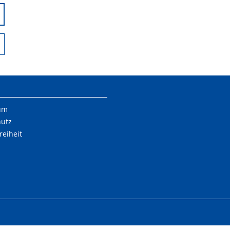
um
hutz
reiheit